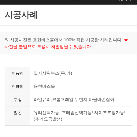
시공사례
※ 시공사진은 용현바스몰에서 100% 직접 시공한 사례입니다.
★
사진을 불법으로 도용시 처벌받을수 있습니다.
일자샤워부스(무,라)
제품명
용현바스몰
현장명
라인유리,크롬프레임,무힌지,타올바손잡이
구 성
유리선택가능! 프레임선택가능! 사이즈조정가능!
옵 션
(추가요금발생)