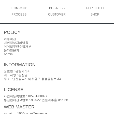
COMPANY
BUSINESS
PORTFOLIO
PROCESS
인사말
CUSTOMER
제품종류
시공사례
SHOP
유리&프레임
조직도
수주현황
오시는길
공지사항
POLICY
질문과답변
이용약관
개인정보처리방침
이메일무단수집거부
온라인문의
Admin
INFORMATION
상호명 : 용현세라믹
대표자명 : 김창열
주소 : 인천광역시 미추홀구 용정공원로 33
대표전화 : 010-2318-9407
LICENSE
사업자등록번호 : 105-51-00097
통신판매신고번호 : 제2022-인천미추홀-0561호
WEB MASTER
e-mail : m1004come@naver.com