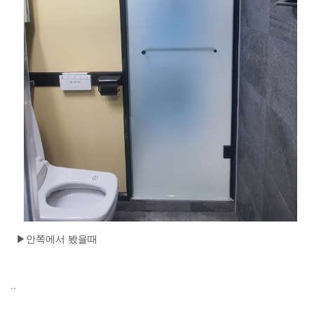
▶안쪽에서 봤을때
..