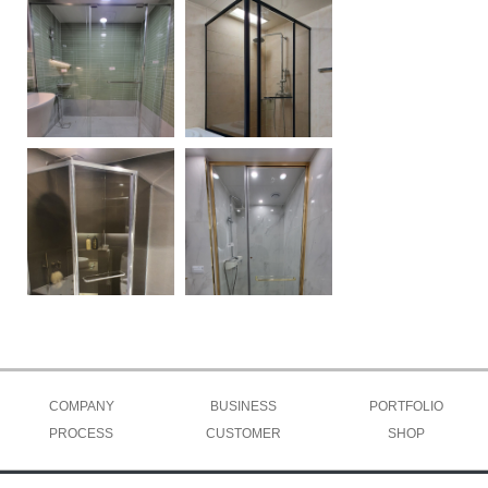
COMPANY
BUSINESS
PORTFOLIO
PROCESS
인사말
CUSTOMER
제품종류
시공사례
SHOP
유리&프레임
조직도
수주현황