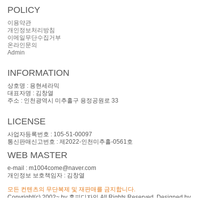
오시는길
공지사항
POLICY
질문과답변
이용약관
개인정보처리방침
이메일무단수집거부
온라인문의
Admin
INFORMATION
상호명 : 용현세라믹
대표자명 : 김창열
주소 : 인천광역시 미추홀구 용정공원로 33
대표전화 : 010-2318-9407
LICENSE
사업자등록번호 : 105-51-00097
통신판매신고번호 : 제2022-인천미추홀-0561호
WEB MASTER
e-mail : m1004come@naver.com
개인정보 보호책임자 : 김창열
모든 컨텐츠의 무단복제 및 재판매를 금지합니다.
Copyright(c) 2002~ by 홈피디자인 All Rights Reserved. Designed by
homepee.com